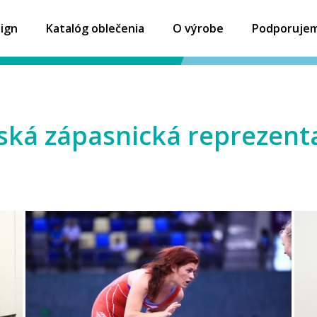
ign
Katalóg oblečenia
O výrobe
Podporuje
ská zápasnická reprezent