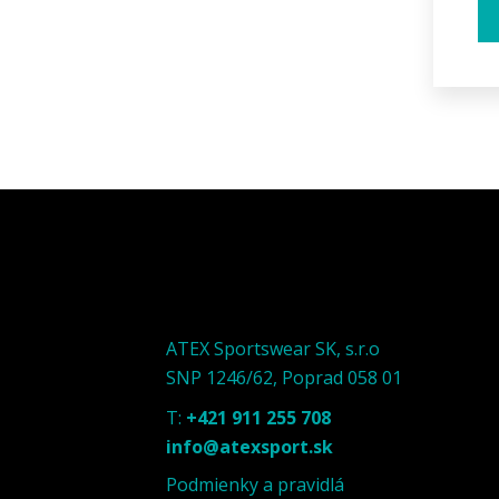
ATEX Sportswear SK, s.r.o
SNP 1246/62, Poprad 058 01
T:
+421 911 255 708
info@atexsport.sk
Podmienky a pravidlá