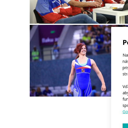
P
Na
ná
pr
st
Vď
ab
fu
sp
Go