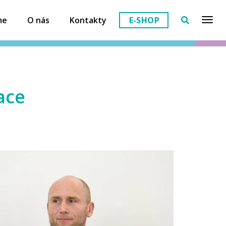
me
O nás
Kontakty
E-SHOP
ace