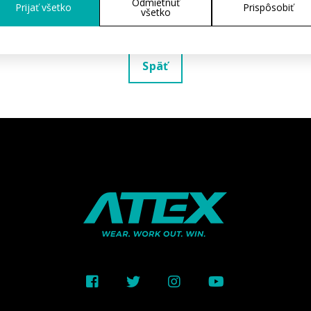
Odmietnuť
Prijať všetko
Prispôsobiť
všetko
Späť