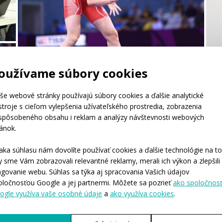
oužívame súbory cookies
še webové stránky používajú súbory cookies a ďalšie analytické
stroje s cieľom vylepšenia užívateľského prostredia, zobrazenia
ispôsobeného obsahu i reklam a analýzy návštevnosti webových
ránok.
aka súhlasu nám dovolíte používať cookies a ďalšie technológie na to
y sme Vám zobrazovali relevantné reklamy, merali ich výkon a zlepšili
ngovanie webu. Súhlas sa týka aj spracovania Vašich údajov
oločnosťou Google a jej partnermi. Môžete sa pozrieť
ako spoločnos
ogle využíva vaše osobné údaje
a
ako využíva cookies
.