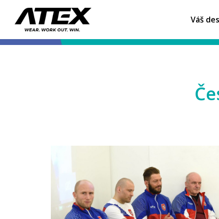
Váš des
Če