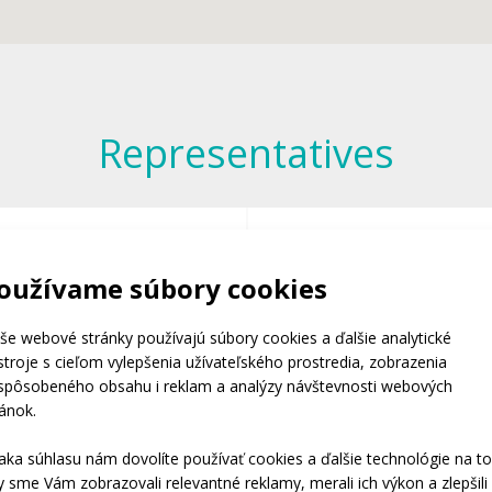
Representatives
presentative for
Représentant
oužívame súbory cookies
Great Britain
commercial Fra
še webové stránky používajú súbory cookies a ďalšie analytické
stroje s cieľom vylepšenia užívateľského prostredia, zobrazenia
ispôsobeného obsahu i reklam a analýzy návštevnosti webových
ránok.
aka súhlasu nám dovolíte používať cookies a ďalšie technológie na to
y sme Vám zobrazovali relevantné reklamy, merali ich výkon a zlepšili