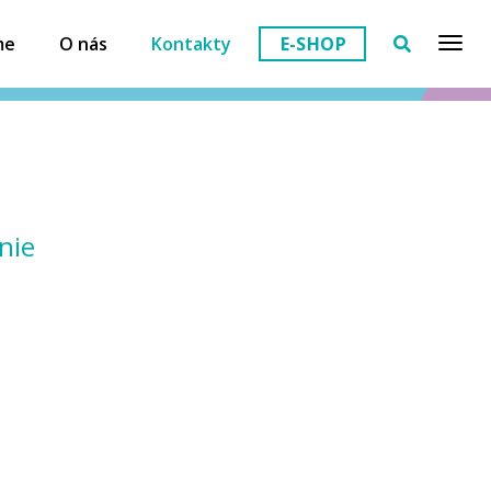
me
O nás
Kontakty
E-SHOP
nie