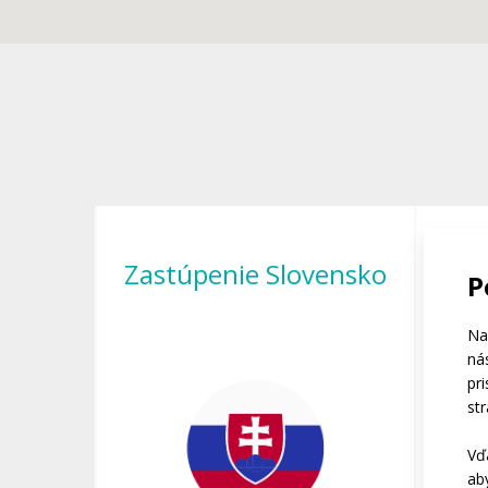
Zastúpenie Slovensko
Re
P
Na
ná
pr
st
Vď
ab