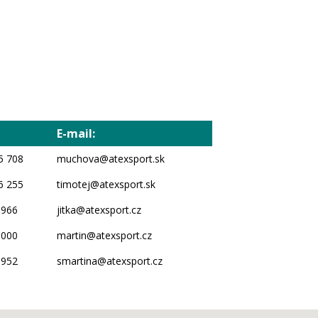
E-mail:
5 708
muchova@atexsport.sk
6 255
timotej@atexsport.sk
 966
jitka@atexsport.cz
 000
martin@atexsport.cz
 952
smartina@atexsport.cz