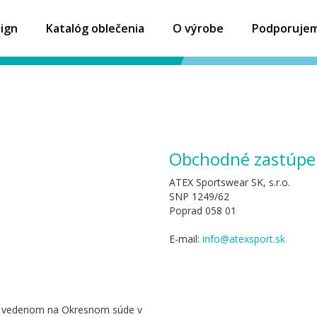
ign
Katalóg oblečenia
O výrobe
Podporuje
Obchodné zastúpe
ATEX Sportswear SK, s.r.o.
SNP 1249/62
Poprad 058 01
E-mail:
info@atexsport.sk
i, vedenom na Okresnom súde v