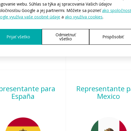
ngovanie webu. Súhlas sa týka aj spracovania Vašich údajov
oločnosťou Google a jej partnermi. Môžete sa pozrieť
ako spoločnos
ogle využíva vaše osobné údaje
a
ako využíva cookies
.
Jana Sikorova
Michaela Gibaru
Web:
www.atexsport.com
Web:
www.atexsport.fr
Phone:
+447 834 385 757
E-mail:
contact@atexsport
Odmietnuť
Prijať všetko
Prispôsobiť
všetko
Phone:
+33 6 43 38 92 5
presentante para
Representante p
España
Mexico