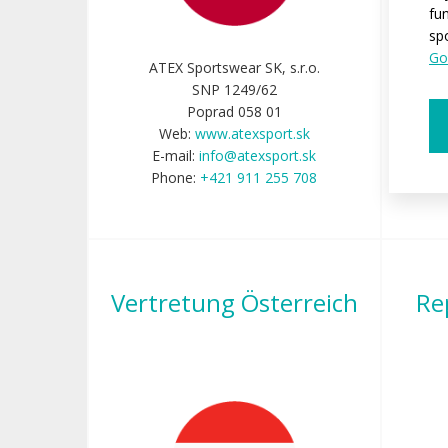
fu
sp
Go
ATEX Sportswear SK, s.r.o.
SNP 1249/62
Poprad 058 01
Web:
www.atexsport.sk
E-mail:
info@atexsport.sk
Phone:
+421 911 255 708
Vertretung Österreich
Re