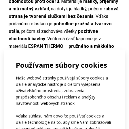
odolnosťou proti oderu
. Materiál je
mäkký, príjemný
a má matný vzhľad
, na dotyk je hladký, pričom
rubová
strana je tvorená slučkami bez česania
. Vďaka
pridanému elastanu je
pohodlne pružná a tvarovo
stála
, pričom si zachováva všetky
pozitívne
vlastnosti bavlny
. Vnútorná časť kapucne je z
materiálu
ESPAN THERMO
–
pružného a mäkkého
materiálu.
Používame súbory cookies
Na želanie
je možné mikinu ozdobiť
výšivkou na hrudi
alebo na inom mieste, ktoré si určíte
.
Naše webové stránky používajú súbory cookies a
Neviete sa rozhodnúť, ktorú mikinu si vybrať? Neváhajte
ďalšie analytické nástroje s cieľom vylepšenia
kontaktovať Luciu Rudinskú, telefón: 733 437 477, e-
užívateľského prostredia, zobrazenia
prispôsobeného obsahu i reklam a analýzy
mail:
lucie@atexsport.cz
. Ďakujeme!
návštevnosti webových stránok.
Kód:
at953.21
Vďaka súhlasu nám dovolíte používať cookies a
ďalšie technológie na to, aby sme Vám zobrazovali
Materiál:
Cotton flexi
relevantné reklamy, merali ich výkon a zlepšili
Espan Thermo