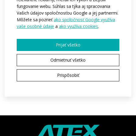
fungovanie webu. Súhlas sa týka aj spracovania
Varianty:
Pánská / Dámská / Dětská
Vašich údajov spoločnosťou Google a jej partnermi.
Veľkosti
98-104 / 110-116 / 122-128 / 134-140 / 146 /
Môžete sa pozrieť
ako spoločnosť Google využíva
deti:
152 / 158 / 164
vaše osobné údaje
a
ako využíva cookies
.
Veľkosti
XS / S / M / L / XL / XXL / 3XL
dospelí:
Prijať všetko
Odmietnuť všetko
SPÝTAŤ SA VÝROBY
Prispôsobiť