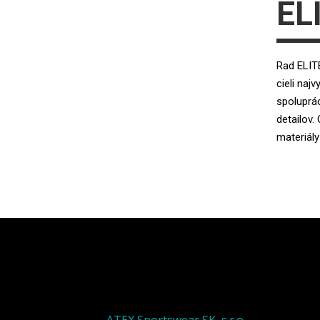
EL
Rad ELITE
cieli naj
spoluprác
detailov
materiál