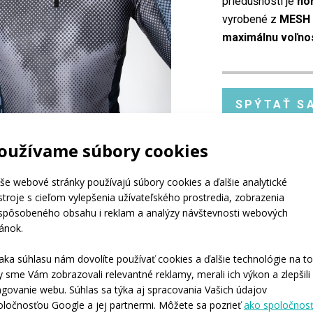
priedušnosti je
ho
vyrobené z
MESH
maximálnu voľno
SPÝTAŤ S
oužívame súbory cookies
Kód:
at
še webové stránky používajú súbory cookies a ďalšie analytické
Materiál:
Es
stroje s cieľom vylepšenia užívateľského prostredia, zobrazenia
Ve
ispôsobeného obsahu i reklam a analýzy návštevnosti webových
Me
ránok.
Varianty:
Pá
Veľkosti dospelí:
XS 
aka súhlasu nám dovolíte používať cookies a ďalšie technológie na to
y sme Vám zobrazovali relevantné reklamy, merali ich výkon a zlepšili
ngovanie webu. Súhlas sa týka aj spracovania Vašich údajov
oločnosťou Google a jej partnermi. Môžete sa pozrieť
ako spoločnos