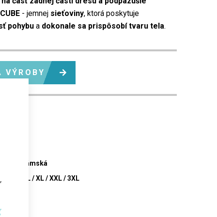
rná časť zadnej časti dresu a podpazušie
 CUBE
- jemnej
sieťoviny
, ktorá poskytuje
sť pohybu
a
dokonale sa prispôsobí tvaru tela
.
A VÝROBY
300.51
pan fit
laro light
sh cube
nská / Dámská
/ S / M / L / XL / XXL / 3XL
,
ť