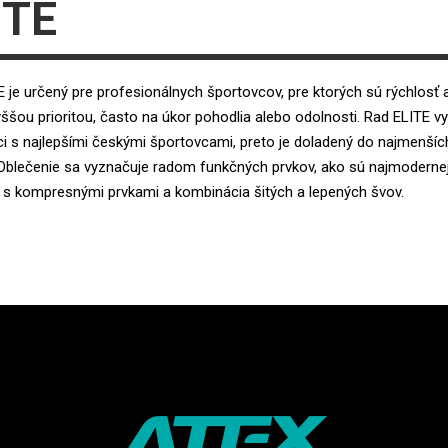
ITE
 je určený pre profesionálnych športovcov, pre ktorých sú rýchlosť 
vyššou prioritou, často na úkor pohodlia alebo odolnosti. Rad ELITE v
i s najlepšími českými športovcami, preto je doladený do najmenšíc
. Oblečenie sa vyznačuje radom funkčných prvkov, ako sú najmoderne
y s kompresnými prvkami a kombinácia šitých a lepených švov.