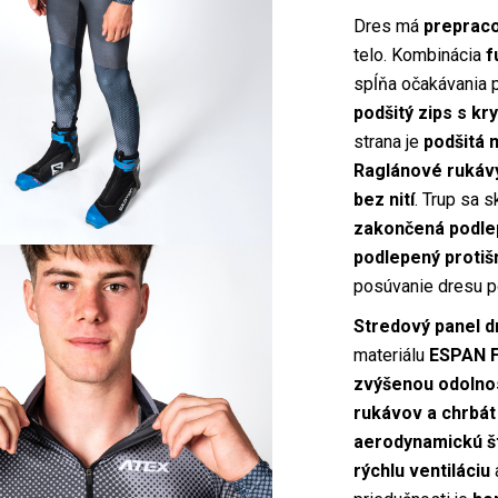
Dres má
prepraco
telo. Kombinácia
f
spĺňa očakávania 
podšitý zips s kr
strana je
podšitá 
Raglánové rukáv
bez nití
. Trup sa 
zakončená podlep
podlepený proti
posúvanie dresu p
Stredový panel d
materiálu
ESPAN F
zvýšenou odolnos
rukávov a chrbát
aerodynamickú š
rýchlu ventiláciu