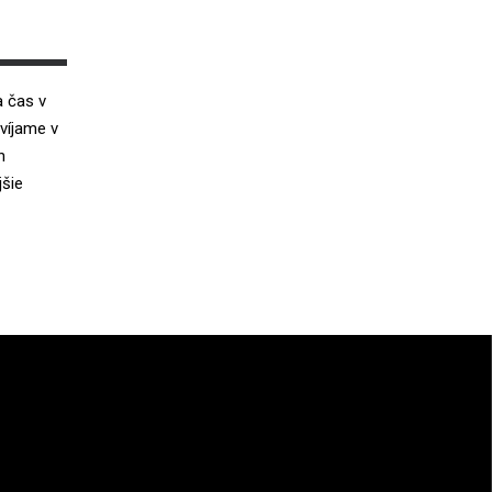
a čas v
yvíjame v
h
jšie