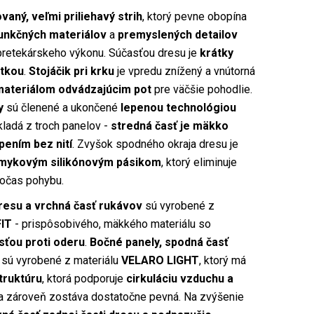
vaný, veľmi priliehavý strih
, ktorý pevne obopína
unkčných materiálov
a
premyslených detailov
pretekárskeho výkonu. Súčasťou dresu je
krátky
ytkou
.
Stojáčik pri krku
je vpredu znížený a vnútorná
materiálom odvádzajúcim pot
pre väčšie pohodlie.
y
sú členené a ukončené
lepenou technológiou
skladá z troch panelov -
stredná časť je mäkko
ením bez nití
. Zvyšok spodného okraja dresu je
šmykovým silikónovým pásikom
, ktorý eliminuje
očas pohybu.
resu a vrchná časť rukávov
sú vyrobené z
IT
- prispôsobivého, mäkkého materiálu so
ťou proti oderu
.
Bočné panely, spodná časť
sú vyrobené z materiálu
VELARO LIGHT
, ktorý má
truktúru
, ktorá podporuje
cirkuláciu vzduchu a
a zároveň zostáva dostatočne pevná. Na zvýšenie