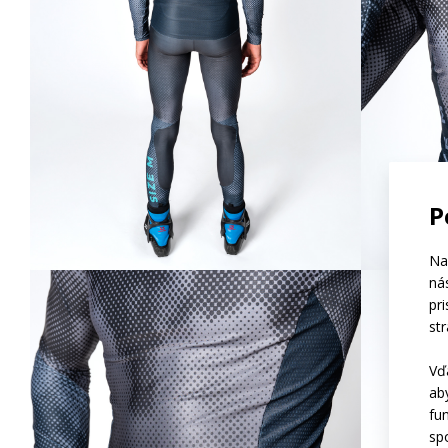
P
Na
ná
pr
st
Vď
ab
fu
sp