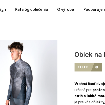
ign
Katalóg oblečenia
O výrobe
Podporuje
Oblek na 
ELITE
Vrchná časť dvoj
určená pre
profes
strih a ľahké mat
je pre vás dôležitý