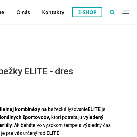
me
O nás
Kontakty
E-SHOP
bežky ELITE - dres
dielnej kombinézy na
bežecké lyžovanie
ELITE
je
ionálnych športovcov,
ktorí potrebujú
vyladený
eriály
. Ak beháte vo vysokom tempe a výsledný čas
, je pre vás určený rad
ELITE
.