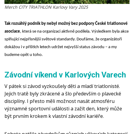
Merch CITY TRIATHLON Karlovy Vary 2025
Tak rozsáhlý podnik by nebyl možný bez podpory České triatlonové
asociace
, která se na organizaci aktivně podílela. Výsledkem byla akce
splňující nejpřísnější světové standardy. Doufáme, že organizátoři
dokážou i v příštích letech udržet nejvyšší status závodu – a my
budeme opět u toho.
Závodní víkend v Karlových Varech
V pátek si závod vyzkoušely děti a mladí triatlonisté. 
Jejich tratě byly zkrácené a šlo především o plavecké 
disciplíny. I přesto měli možnost nasát atmosféru 
významné sportovní události a zažít den, který může 
být prvním krokem k vlastní závodní kariéře.
Sobota patřila závodníkům různých věkových kategorií, 