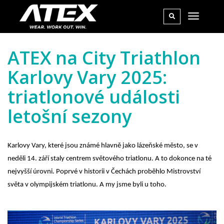
ATEX na City Triathlon
Karlovy Vary 2025:
triatlonové události
letošní sezony
Karlovy Vary, které jsou známé hlavně jako lázeňské město, se v
neděli 14. září staly centrem světového triatlonu. A to dokonce na té
nejvyšší úrovni. Poprvé v historii v Čechách proběhlo Mistrovství
světa v olympijském triatlonu. A my jsme byli u toho.