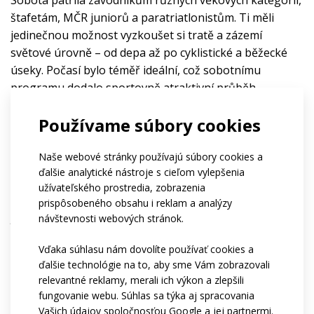
štafetám, MČR juniorů a paratriatlonistům. Ti měli 
jedinečnou možnost vyzkoušet si tratě a zázemí 
světové úrovně – od depa až po cyklistické a běžecké 
úseky. Počasí bylo téměř ideální, což sobotnímu 
programu dodalo sportovně atraktivní průběh.
Používame súbory cookies
Nedělní program byl vyvrcholením celého víkendu, když 
se poprvé v historii na českém území jelo mistrovství 
Naše webové stránky používajú súbory cookies a
světa WTCS a na trati se představili elitní světoví 
ďalšie analytické nástroje s cieľom vylepšenia
triatleti. Deštivé počasí ztížilo především cyklistickou 
užívateľského prostredia, zobrazenia
část závodu žen. Odpolední závod mužů už provázely 
prispôsobeného obsahu i reklam a analýzy
jen občasné přeháňky.
návštevnosti webových stránok.
Vďaka súhlasu nám dovolíte používať cookies a
ďalšie technológie na to, aby sme Vám zobrazovali
relevantné reklamy, merali ich výkon a zlepšili
fungovanie webu. Súhlas sa týka aj spracovania
Vašich údajov spoločnosťou Google a jej partnermi.