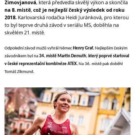
Zimovjanová
, která předvedla skvělý výkon a skončila 
na 8. místě
,
 což je nejlepší český výsledek od roku 
2018.
 Karlovarská rodačka Heidi Juránková, pro kterou 
to byl teprve druhá závod v seriálu MS, doběhla na 
skvělém 21. místě.
Odpolední závod mužů vyhrál Němec
Henry Graf.
Nejlepším českým
závodníkem byl na
34. místě Martin Demuth
,
který poprvé startoval
v české reprezentační kombinéze ATEX.
Na 36. místě pak doběhl
Tomáš Zikmund.