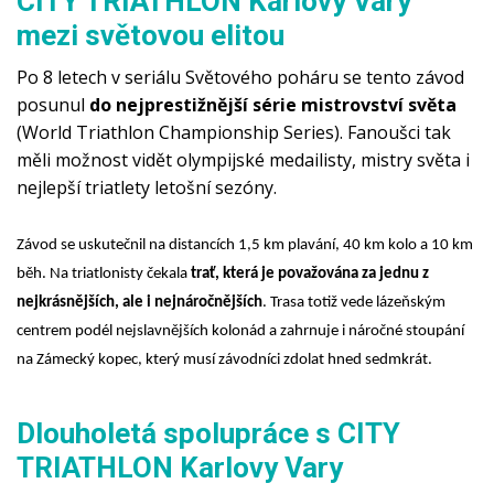
CITY TRIATHLON Karlovy Vary
mezi světovou elitou
Po 8 letech v seriálu Světového poháru se tento závod 
posunul 
do nejprestižnější série mistrovství světa
(World Triathlon Championship Series). Fanoušci tak 
měli možnost vidět olympijské medailisty, mistry světa i 
nejlepší triatlety letošní sezóny.
Závod se uskutečnil na distancích 1,5 km plavání, 40 km kolo a 10 km
běh. Na triatlonisty čekala
trať, která je považována za jednu z
nejkrásnějších, ale i nejnáročnějších
. Trasa totiž vede lázeňským
centrem podél nejslavnějších kolonád a zahrnuje i náročné stoupání
na Zámecký kopec, který musí závodníci zdolat hned sedmkrát.
Dlouholetá spolupráce s CITY
TRIATHLON Karlovy Vary