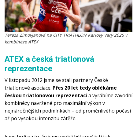
Tereza Zimovjanová na CITY TRIATHLON Karlovy Vary 2025 v
kombinéze ATEX
ATEX a česká triatlonová
reprezentace
V listopadu 2012 jsme se stali partnery České 
triatlonové asociace. 
Přes 20 let tedy oblékáme 
českou triatlonovou reprezentaci
 a vyrábíme závodní 
kombinézy navržené pro maximální výkon v 
nejnáročnějších podmínkách – od proměnlivého počasí 
až po vysokou intenzitu zátěže.
Jsme hrdí na to, že jsme mohli být součástí tak 