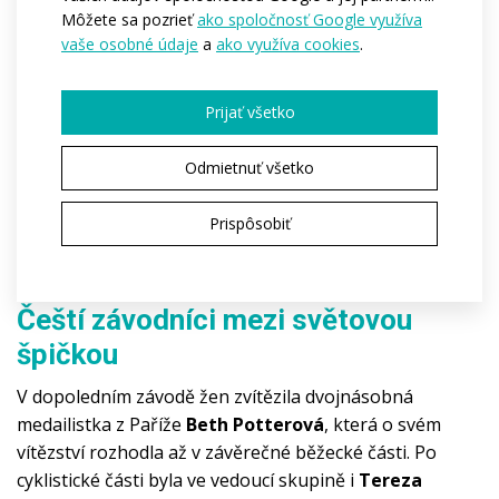
Môžete sa pozrieť
ako spoločnosť Google využíva
vaše osobné údaje
a
ako využíva cookies
.
Prijať všetko
Odmietnuť všetko
Prispôsobiť
Martin Demuth na CITY TRIATHLON Karlovy Vary 2025 v
kombinéze ATEX
Čeští závodníci mezi světovou
špičkou
V dopoledním závodě žen zvítězila dvojnásobná 
medailistka z Paříže 
Beth Potterová
, která o svém 
vítězství rozhodla až v závěrečné běžecké části. Po 
cyklistické části byla ve vedoucí skupině i 
Tereza 