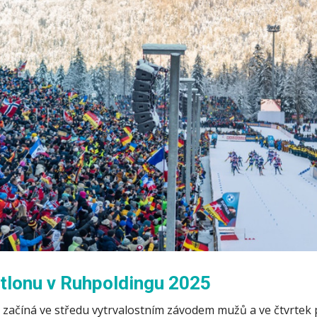
tlonu v Ruhpoldingu 2025
ačíná ve středu vytrvalostním závodem mužů a ve čtvrtek p