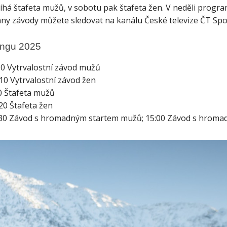
há štafeta mužů, v sobotu pak štafeta žen. V neděli program
y závody můžete sledovat na kanálu České televize ČT Spo
ingu 2025
:10 Vytrvalostní závod mužů
:10 Vytrvalostní závod žen
20 Štafeta mužů
20 Štafeta žen
2:30 Závod s hromadným startem mužů; 15:00 Závod s hroma