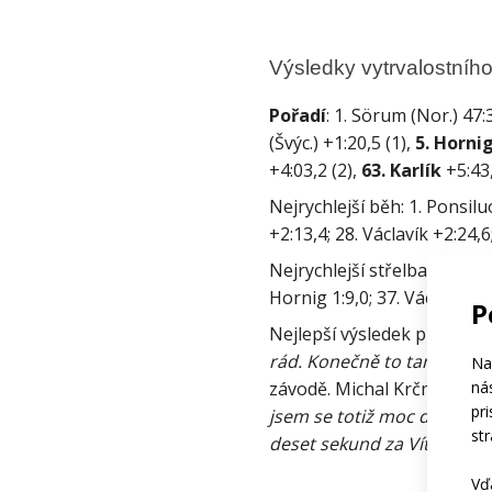
Výsledky vytrvalostníh
Pořadí
: 1. Sörum (Nor.) 47:3
(Švýc.) +1:20,5 (1), 
5. Horni
+4:03,2 (2), 
63. Karlík
 +5:43,
Nejrychlejší běh: 1. Ponsilu
+2:13,4; 28. Václavík +2:24,6
Nejrychlejší střelba: 1. Strel
Hornig 1:9,0; 37. Václavík 1
P
Nejlepší výsledek předvedl V
rád. Konečně to tam padlo. 
Na
ná
závodě. Michal Krčmář minul 
pr
jsem se totiž moc dobře po 
st
deset sekund za Víťou,“
 vy
Vď