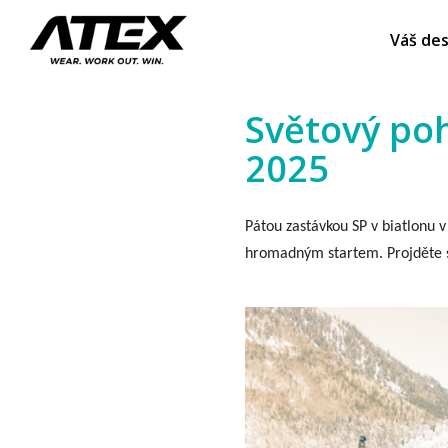
Váš des
Světový poh
2025
Pátou zastávkou SP v biatlonu 
hromadným startem. Projděte s