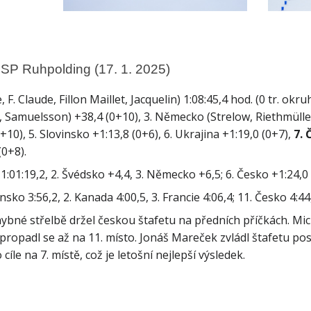
 SP Ruhpolding (17. 1. 2025)
e, F. Claude, Fillon Maillet, Jacquelin) 1:08:45,4 hod. (0 tr. okru
, Samuelsson) +38,4 (0+10), 3. Německo (Strelow, Riethmülle
+10), 5. Slovinsko +1:13,8 (0+6), 6. Ukrajina +1:19,0 (0+7), 
7. 
(0+8).
hybné střelbě držel českou štafetu na předních příčkách. Mic
 propadl se až na 11. místo. Jonáš Mareček zvládl štafetu po
cíle na 7. místě, což je letošní nejlepší výsledek.