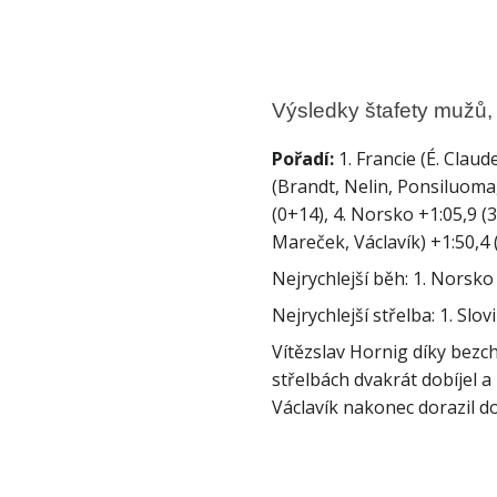
Výsledky štafety mužů,
Pořadí:
 1. Francie (É. Claud
(Brandt, Nelin, Ponsiluoma
(0+14), 4. Norsko +1:05,9 (3
Mareček, Václavík) +1:50,4 
Vítězslav Hornig díky bezc
střelbách dvakrát dobíjel a
Václavík nakonec dorazil do 