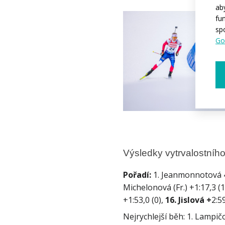
ab
fu
sp
Go
Výsledky vytrvalostníh
Pořadí:
 1. Jeanmonnotová 41
Michelonová (Fr.) +1:17,3 (1)
+1:53,0 (0), 
16. Jislová +
2:59
Nejrychlejší běh: 1. Lampičov