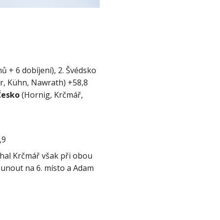
hů + 6 dobíjení), 2. Švédsko 
r, Kühn, Nawrath) +58,8 
Česko
 (Hornig, Krčmář, 
hal Krčmář však při obou 
sunout na 6. místo a Adam 