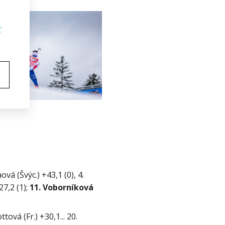
ť
á (Švýc.) +43,1 (0), 4. 
7,2 (1); 
11. Voborníková
ová (Fr.) +30,1... 20. 