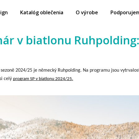
ign
Katalóg oblečenia
O výrobe
Podporuje
ár v biatlonu Ruhpolding: 1
v sezoně 2024/25 je německý Ruhpolding. Na programu jsou vytrvalostn
i celý
program SP v biatlonu 2024/25.