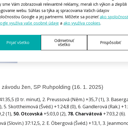
y sme Vám zobrazovali relevantné reklamy, merali ich výkon a zlepšili
ngovanie webu. Súhlas sa týka aj spracovania Vašich údajov
oločnosťou Google a jej partnermi. Môžete sa pozrieť
ako spoločnos
ogle využíva vaše osobné údaje
a
ako využíva cookies
.
Odmietnuť
Prijať všetko
Prispôsobiť
všetko
o závodu žen, SP Ruhpolding (16. 1. 2025)
:35,5 (0 tr. minut), 2. Preussová (Něm.) +35,7 (1), 3. Basergaov
, 5. Skottheimová (Švéd.) +1:24,8 (0), 6. Gandlerová (Rak.) +1:2
,2 (1), 
50. Otcovská
 +5:03,0 (2), 
78. Charvátová
á (Slovin.) 37:12,5, 2. E. Öbergová (Švéd.) +13,1, 3. Jeanmonott