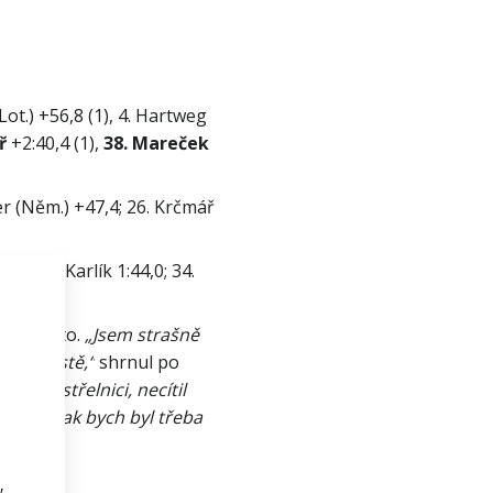
Lot.) +56,8 (1), 4. Hartweg 
ř
 +2:40,4 (1), 
38. Mareček
er (Něm.) +47,4; 26. Krčmář 
,7; 20. Karlík 1:44,0; 34. 
í 5. místo.
 „Jsem strašně 
ílel čistě,“
 shrnul po 
hl na střelnici, necítil 
us, jinak bych byl třeba 
,