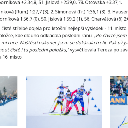
nková (Rum.) 1:27,7 (3), 2. Simonová (Fr.) 1:36,1 (3), 3. Hauserov
isté střelbě dojela pro letošní nejlepší výsledek - 11. místo. K
položce, kde dlouho odkládala poslední ránu. 
„Po čtvrté jsem 
 mi ruce. Naštěstí nakonec jsem se dokázala trefit. Pak už jse
out čistě i tu poslední položku,“
 vysvětlovala Tereza po závo
 16. místo.