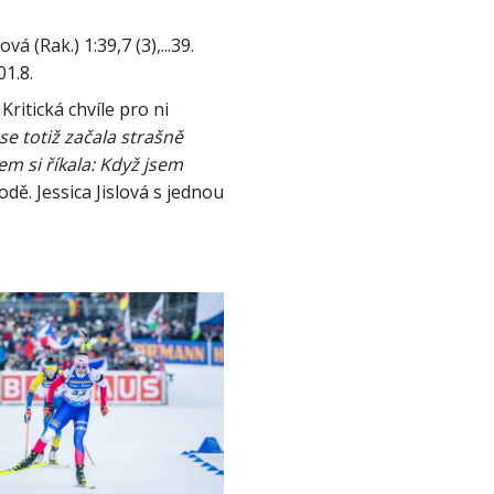
á (Rak.) 1:39,7 (3),...39. 
ritická chvíle pro ni 
se totiž začala strašně 
m si říkala: Když jsem 
dě. Jessica Jislová s jednou 