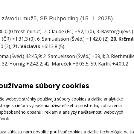
o závodu mužů, SP Ruhpolding (15. 1. 2025)
0,0 (0 trest. minut), 2. Claude (Fr.) +52,1 (0), 3. Rastorgujevs (
g
 (ČR) +1:31,3 (0), 6. Samuelsson (Švéd.) +1:42,0 (2); 
20. Krčmá
0 (3), 
71. Václavík
 +6:13,8 (5).
oma (Švéd.) 42:45,9; 2. Samuelsson (Švéd.) +39,4; 3. Riethmüll
; 32. Hornig +2:42,2; 42. Mareček +3:03,5; 59. Karlík +4:00,2
ow (Něm.) 1:28,9; 2. Ranta (Fin.) 1:30,4; 3. Burkhalter (Švýc.) 1:31
:49,5; 69. Mareček 2:01,4; 103. Krčmář 2:28,8
oužívame súbory cookies
ítězslav Hornig, který si díky čisté střelbě dojel pro senzačn
Prolomil jsem chyby, které jsem dělal. Konečně jsem to odstř
še webové stránky používajú súbory cookies a ďalšie analytické
stroje s cieľom vylepšenia užívateľského prostredia, zobrazenia
poslední terč a dorazil do cíle na 20. místě. 
„Všechno jsem vr
ispôsobeného obsahu i reklam a analýzy návštevnosti webových
těle. Bohužel poslední rána… Mrzí mě. Udělala hodně velký k
ránok.
světloval Michal. 
aka súhlasu nám dovolíte používať cookies a ďalšie technológie na to