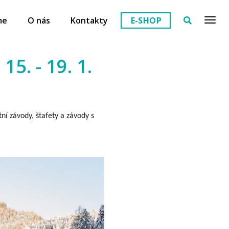
me
O nás
Kontakty
E-SHOP
5. - 19. 1.
í závody, štafety a závody s