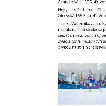
Nejrychlejší střelba: 1. Ghile
Tereza Voborníková si díky č
nastala na třetí střelecké 
klepat nervozitou, třásly se
zvládla tohle, musím zvládn
chybou na střelnici obsadila