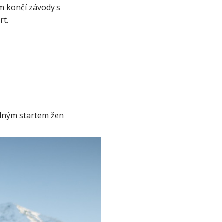
 končí závody s 
rt.
dným startem žen