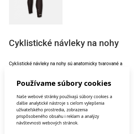
Cyklistické návleky na nohy
Cyklistické návleky na nohy sú anatomicky tvarované a
v hornej časti zakončené silikónovou gumou.
Používame súbory cookies
Návleky na nohy sú vyrobené z pružného materiálu
Espan.
Naše webové stránky používajú súbory cookies a
Zateplená verzia návlekov na nohy je vyrobená z
ďalšie analytické nástroje s cieľom vylepšenia
termoizolačného, priedušného materiálu Roubaix.
užívateľského prostredia, zobrazenia
prispôsobeného obsahu i reklam a analýzy
Na požiadanie je možné vyrobiť bočné zipsy v lýtkovej
návštevnosti webových stránok.
časti.