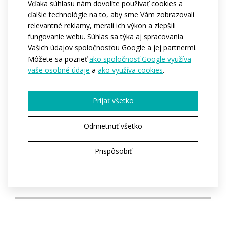
Vďaka súhlasu nám dovolíte používať cookies a
Reflexné prvky na požiadanie.
ďalšie technológie na to, aby sme Vám zobrazovali
relevantné reklamy, merali ich výkon a zlepšili
fungovanie webu. Súhlas sa týka aj spracovania
Kód:
at19
Vašich údajov spoločnosťou Google a jej partnermi.
Materiál:
Espan
Môžete sa pozrieť
ako spoločnosť Google využíva
Roubaix
vaše osobné údaje
a
ako využíva cookies
.
Varianty:
Unisex / Dětská
Veľkosti deti:
134 / 140 / 146 / 152
Prijať všetko
Veľkosti dospelí:
XS / S / M / L / XL / XXL
Odmietnuť všetko
Prispôsobiť
SPÝTAŤ SA VÝROBY
ZAKÚPIŤ V E-SHOPE