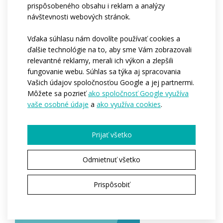
prispôsobeného obsahu i reklam a analýzy
Voliteľné štvrté vrecko na zips na chrbte alebo
návštevnosti webových stránok.
protišmyková silikónová guma v páse.
Cyklistický dres je k dispozícii vo verziách tourist (kód
Vďaka súhlasu nám dovolíte používať cookies a
ďalšie technológie na to, aby sme Vám zobrazovali
at28) alebo sport (at02) a vo veľkostiach pre dospelých
relevantné reklamy, merali ich výkon a zlepšili
aj v zúženej profi verzii pre profesionálnych cyklistov
fungovanie webu. Súhlas sa týka aj spracovania
(at25).
Vašich údajov spoločnosťou Google a jej partnermi.
Môžete sa pozrieť
ako spoločnosť Google využíva
vaše osobné údaje
a
ako využíva cookies
.
Kód:
at02
Materiál:
Dryclim
Coolspark
Prijať všetko
Varianty:
Unisex / Dětská
Odmietnuť všetko
Veľkosti deti:
122 / 128 / 134 / 140 / 146 / 152
Veľkosti dospelí:
XS / S / M / L / XL / XXL / 3XL / 4XL
Prispôsobiť