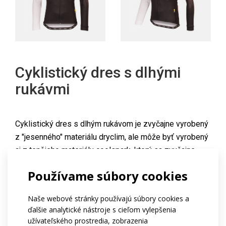
Cyklistický dres s dlhými
rukávmi
Cyklistický dres s dlhým rukávom je zvyčajne vyrobený
z "jesenného" materiálu dryclim, ale môže byť vyrobený
aj z tenšieho materiálu coolspark, ktorý sa zvyčajne
používa na cyklistické dresy s krátkym rukávom. Tento
Používame súbory cookies
dres je štandardne vybavený dlhým predným zipsom,
trojdielnym zadným vreckom, reflexnými prvkami,
Naše webové stránky používajú súbory cookies a
rukávmi ukončenými elastickými manžetami a
ďalšie analytické nástroje s cieľom vylepšenia
elastickým pásom.
užívateľského prostredia, zobrazenia