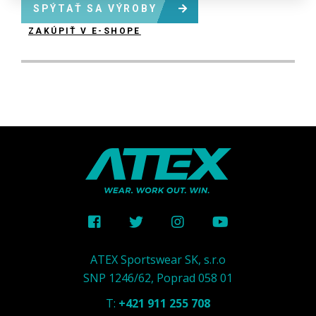
SPÝTAŤ SA VÝROBY
ZAKÚPIŤ V E-SHOPE
ATEX Sportswear SK, s.r.o
SNP 1246/62, Poprad 058 01
T:
+421 911 255 708