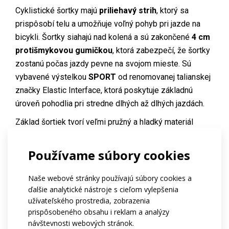
Cyklistické šortky majú
priliehavý strih
, ktorý sa
prispôsobí telu a umožňuje voľný pohyb pri jazde na
bicykli. Šortky siahajú nad kolená a sú zakončené
4 cm
protišmykovou gumičkou
, ktorá zabezpečí, že šortky
zostanú počas jazdy pevne na svojom mieste. Sú
vybavené výstelkou
SPORT
od renomovanej talianskej
značky Elastic Interface, ktorá poskytuje základnú
úroveň pohodlia pri stredne dlhých až dlhých jazdách.
Základ šortiek tvorí veľmi pružný a hladký materiál
ESPAN
, ktorý prispieva k celkovému pohodliu a
podporuje aerodynamický profil jazdca. Traky a zadná
Používame súbory cookies
chrbtová časť sú vyrobené z rýchloschnúceho
sieťovinového materiálu
MESH CUBE
, ktorý zaisťuje
Naše webové stránky používajú súbory cookies a
vysokú priedušnosť a účinný odvod potu.
ďalšie analytické nástroje s cieľom vylepšenia
užívateľského prostredia, zobrazenia
Kód:
at084.44
prispôsobeného obsahu i reklam a analýzy
návštevnosti webových stránok.
Vystýlka:
Vystýlka SPORT pánská