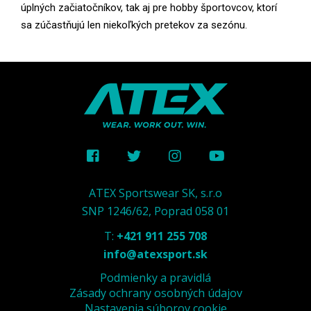
úplných začiatočníkov, tak aj pre hobby športovcov, ktorí
sa zúčastňujú len niekoľkých pretekov za sezónu.
ATEX Sportswear SK, s.r.o
SNP 1246/62, Poprad 058 01
T:
+421 911 255 708
info@atexsport.sk
Podmienky a pravidlá
Zásady ochrany osobných údajov
Nastavenia súborov cookie