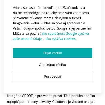
Materiál:
Espan
Vďaka súhlasu nám dovolíte používať cookies a
Mesh cube
ďalšie technológie na to, aby sme Vám zobrazovali
relevantné reklamy, merali ich výkon a zlepšili
Varianty:
Pánská / Dámská
fungovanie webu. Súhlas sa týka aj spracovania
Veľkosti
XS / S / M / L / XL / XXL / 3XL
Vašich údajov spoločnosťou Google a jej partnermi.
dospelí:
Môžete sa pozrieť
ako spoločnosť Google využíva
Model/ka:
Model David, výška 197 cm, váha 83 kg,
vaše osobné údaje
a
ako využíva cookies
.
velikost M
Prijať všetko
Odmietnuť všetko
VYBRALI STE SI VARIANT
SPORT
Prispôsobiť
Ak ste v športe nováčikom a neviete, čo si obliecť,
kategória SPORT je pre vás tá pravá. Táto ponuka ponúka
najlepší pomer ceny a kvality. Oblečenie je vhodné ako pre