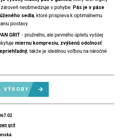
a zároveň neobmedzuje v pohybe.
Pás je v páse
zúženého sedla
, ktoré prispieva k optimálnemu
aniu postavy.
PAN GRIT
- pružného, ale pevného úpletu vyššej
skytuje
miernu kompresiu
,
zvýšenú odolnosť
nepriehľadný
, takže je ideálnou voľbou na náročné
A VÝROBY
867.02
pan grit
ámská