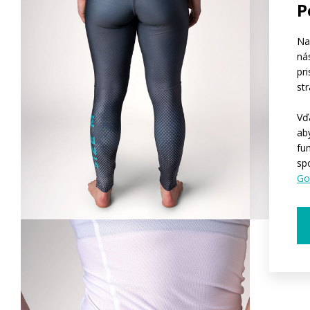
P
Na
ná
pr
st
Vď
ab
fu
sp
Go