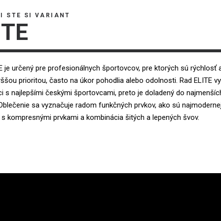
I STE SI VARIANT
ITE
 je určený pre profesionálnych športovcov, pre ktorých sú rýchlosť 
vyššou prioritou, často na úkor pohodlia alebo odolnosti. Rad ELITE v
i s najlepšími českými športovcami, preto je doladený do najmenšíc
. Oblečenie sa vyznačuje radom funkčných prvkov, ako sú najmoderne
y s kompresnými prvkami a kombinácia šitých a lepených švov.