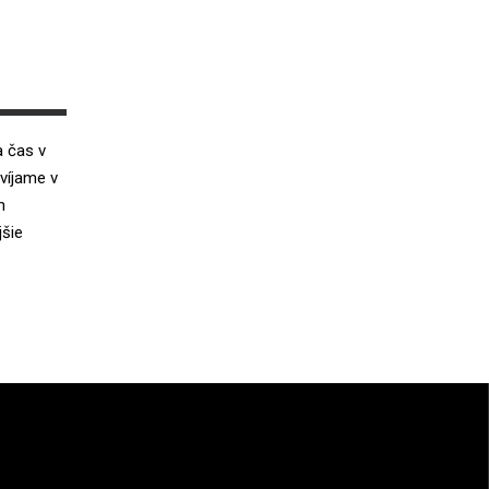
a čas v
yvíjame v
h
jšie