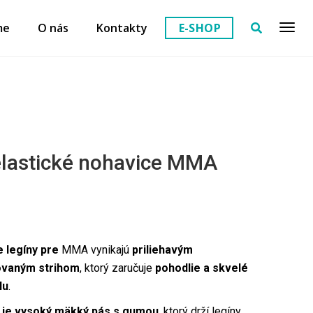
me
O nás
Kontakty
E-SHOP
lastické nohavice MMA
 legíny pre
MMA vynikajú
priliehavým
ovaným strihom
, ktorý zaručuje
pohodlie a skvelé
lu
.
 je vysoký mäkký pás s gumou
, ktorý drží legíny