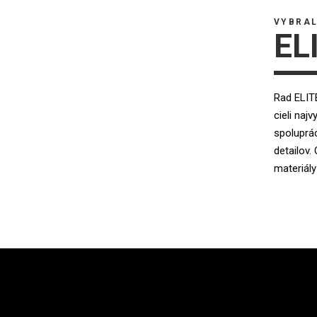
VYBRAL
EL
Rad ELITE
cieli naj
spoluprác
detailov
materiál