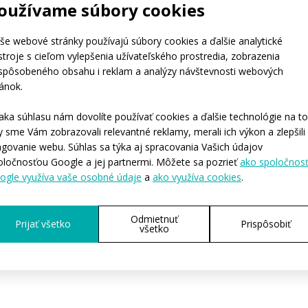
oužívame súbory cookies
še webové stránky používajú súbory cookies a ďalšie analytické
stroje s cieľom vylepšenia užívateľského prostredia, zobrazenia
ispôsobeného obsahu i reklam a analýzy návštevnosti webových
ránok.
aka súhlasu nám dovolíte používať cookies a ďalšie technológie na to
y sme Vám zobrazovali relevantné reklamy, merali ich výkon a zlepšili
ngovanie webu. Súhlas sa týka aj spracovania Vašich údajov
oločnosťou Google a jej partnermi. Môžete sa pozrieť
ako spoločnos
ogle využíva vaše osobné údaje
a
ako využíva cookies
.
Odmietnuť
Prijať všetko
Prispôsobiť
všetko