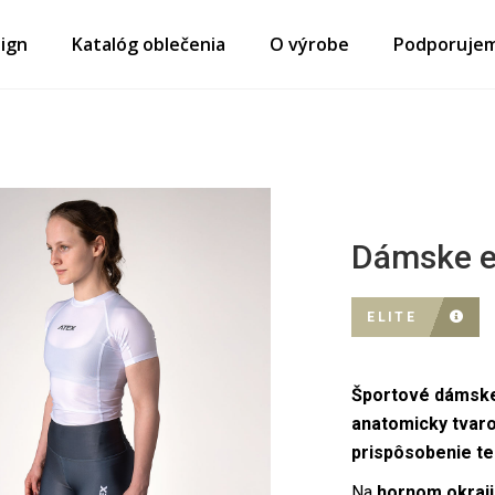
ign
Katalóg oblečenia
O výrobe
Podporuje
Dámske e
ELITE
Športové dámske
anatomicky tvar
prispôsobenie te
Na
hornom okraji