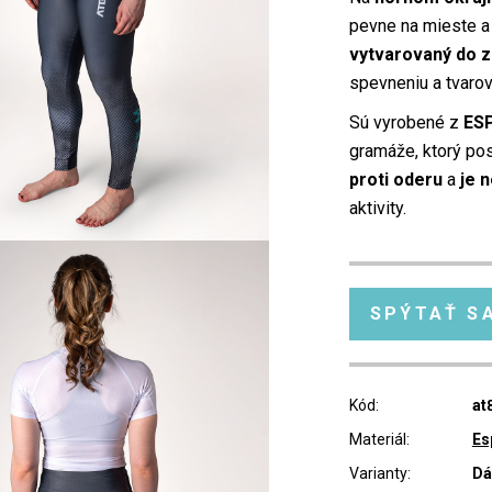
pevne na mieste 
vytvarovaný do 
spevneniu a tvarov
Sú vyrobené z
ES
gramáže, ktorý po
proti oderu
a
je 
aktivity.
SPÝTAŤ S
Kód:
at
Materiál:
Es
Varianty:
D