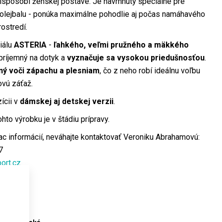
rispôsobí ženskej postave. Je navrhnutý špeciálne pre
olejbalu - ponúka maximálne pohodlie aj počas namáhavého
ostredí.
iálu
ASTERIA
-
ľahkého, veľmi pružného a mäkkého
príjemný na dotyk a
vyznačuje sa vysokou priedušnosťou
.
ný voči zápachu a plesniam
, čo z neho robí ideálnu voľbu
ovú záťaž.
ícii v
dámskej aj detskej verzii
.
to výrobku je v štádiu prípravy.
ac informácií, neváhajte kontaktovať Veroniku Abrahamovú:
7
ort.cz
5.21
ria