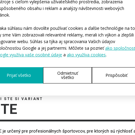
Varianty:
Dáms
stroje s cieľom vylepšenia užívateľského prostredia, zobrazenia
ispôsobeného obsahu i reklam a analýzy návštevnosti webových
Veľkosti deti:
134 /
ránok.
Veľkosti dospelí:
XS / 
aka súhlasu nám dovolíte používať cookies a ďalšie technológie na to
y sme Vám zobrazovali relevantné reklamy, merali ich výkon a zlepšili
ngovanie webu. Súhlas sa týka aj spracovania Vašich údajov
oločnosťou Google a jej partnermi. Môžete sa pozrieť
ako spoločnos
SPÝTAŤ SA
ogle využíva vaše osobné údaje
a
ako využíva cookies
.
Odmietnuť
Prijať všetko
Prispôsobiť
všetko
I STE SI VARIANT
ITE
 je určený pre profesionálnych športovcov, pre ktorých sú rýchlosť 