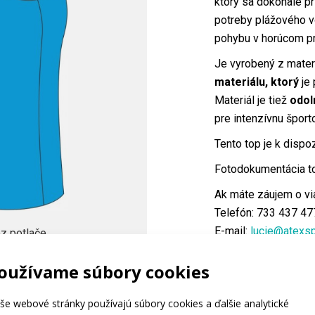
ktorý sa dokonale p
potreby plážového v
pohybu v horúcom pr
Je vyrobený z mater
materiálu, ktorý
je 
Materiál je tiež
odol
pre intenzívnu šport
Tento top je k dispoz
Fotodokumentácia toh
Ak máte záujem o vi
Telefón: 733 437 47
E-mail:
lucie@atexsp
z potlače
oužívame súbory cookies
Kód:
at91
Materiál:
Aste
še webové stránky používajú súbory cookies a ďalšie analytické