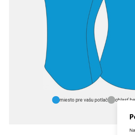
miesto pre vašu potlač
oblasť be
P
Na