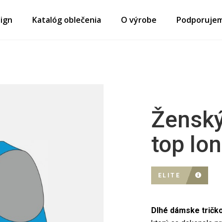
ign
Katalóg oblečenia
O výrobe
Podporuje
Ženský
top lo
ELITE
Dlhé dámske tričko