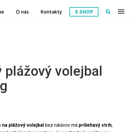
me
O nás
Kontakty
E-SHOP
 plážový volejbal
ng
 na plážový volejbal
bez rukávov má
priliehavý strih
,