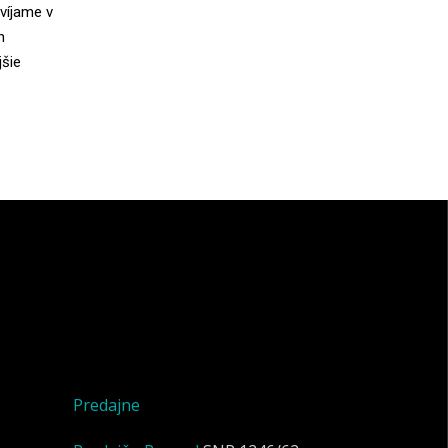
yvíjame v
h
jšie
Predajne