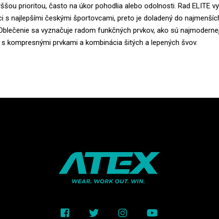
vyššou prioritou, často na úkor pohodlia alebo odolnosti. Rad ELITE v
i s najlepšími českými športovcami, preto je doladený do najmenšíc
. Oblečenie sa vyznačuje radom funkčných prvkov, ako sú najmoderne
y s kompresnými prvkami a kombinácia šitých a lepených švov.