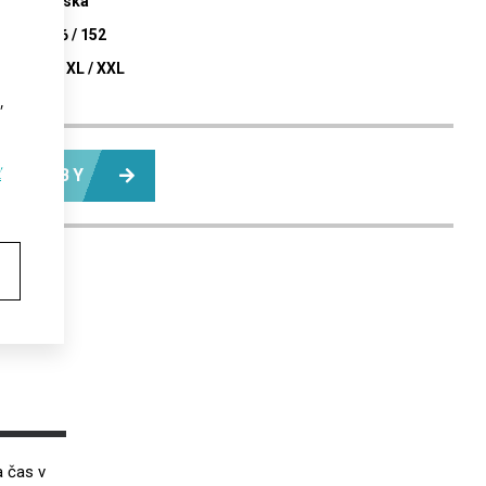
ká / Dětská
 140 / 146 / 152
S / M / L / XL / XXL
,
ť
 VÝROBY
a čas v