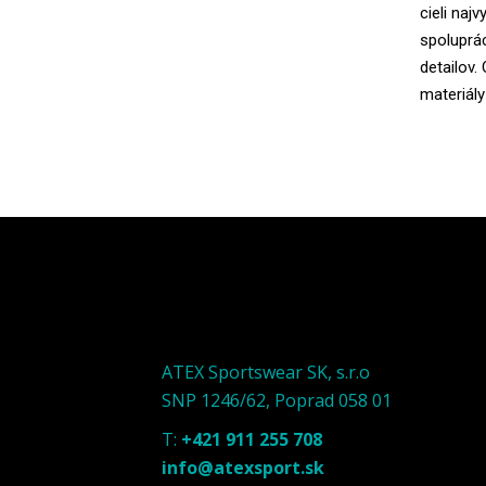
cieli naj
spoluprác
detailov
materiál
ATEX Sportswear SK, s.r.o
SNP 1246/62, Poprad 058 01
T:
+421 911 255 708
info@atexsport.sk