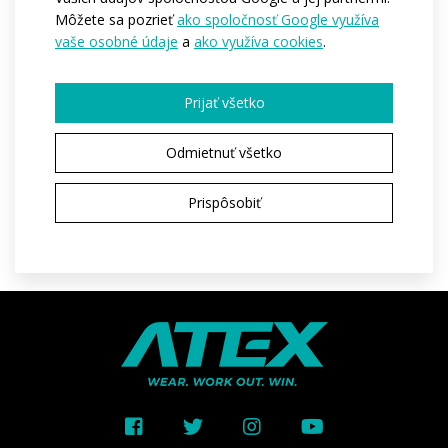
Varianty:
Unisex / Dětská
Môžete sa pozrieť
ako spoločnosť Google využíva
vaše osobné údaje
a
ako využíva cookies
.
Veľkosti dospelí:
XS / S - M / L - XL / XXL / 3XL
Prijať všetko
SPÝTAŤ SA VÝROBY
Odmietnuť všetko
Prispôsobiť