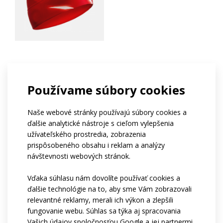
Dvojvrstvový uzáver
Používame súbory cookies
Ľahká dvojvrstvová čiapka z veľmi pružného materiálu
Naše webové stránky používajú súbory cookies a
Roubaix.
ďalšie analytické nástroje s cieľom vylepšenia
užívateľského prostredia, zobrazenia
Spodný okraj je dvakrát podšitý fleecom pre väčšie
prispôsobeného obsahu i reklam a analýzy
teplo a pohodlie pri nosení.
návštevnosti webových stránok.
Štandardná verzia čiapky má bambuľku.
Vďaka súhlasu nám dovolíte používať cookies a
Na požiadanie je možné vyrobiť otvor na chvost.
ďalšie technológie na to, aby sme Vám zobrazovali
relevantné reklamy, merali ich výkon a zlepšili
fungovanie webu. Súhlas sa týka aj spracovania
Kód:
at46
Vašich údajov spoločnosťou Google a jej partnermi.