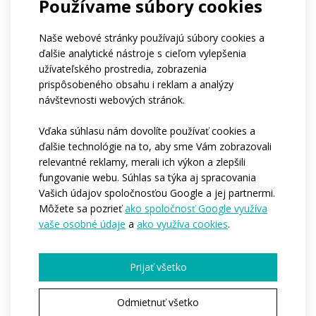
Používame súbory cookies
Firmy
Ničoho z vyššie uvedeného
Ak patríte do klubu, môžete nám napísať jeho
Naše webové stránky používajú súbory cookies a
názov?
ďalšie analytické nástroje s cieľom vylepšenia
Aký je približný počet osôb, pre ktoré by sme
užívateľského prostredia, zobrazenia
oblečenie vyrábali?*
prispôsobeného obsahu i reklam a analýzy
1-4
5-10
11-50
viac ako 50
návštevnosti webových stránok.
stovky kusov
Kedy by ste potrebovali, aby sme začali s
Vďaka súhlasu nám dovolíte používať cookies a
výrobou?*
ďalšie technológie na to, aby sme Vám zobrazovali
Ihneď
Počas nasledujúcich 3-6 mesiacov
relevantné reklamy, merali ich výkon a zlepšili
Zatíaľ nemám predstavu
fungovanie webu. Súhlas sa týka aj spracovania
Chcete nám povedať ďalšie podrobnosti?
Vašich údajov spoločnosťou Google a jej partnermi.
Môžete sa pozrieť
ako spoločnosť Google využíva
vaše osobné údaje
a
ako využíva cookies
.
Prijať všetko
Odmietnuť všetko
Pole označené * je povinné.