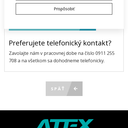
Odoslaním súhlasím so spracovaním
osobných
Prispôsobiť
údajov
na účely poskytnutia ponuky
ODOSLAŤ POŽIADAVKU
Preferujete telefonický kontakt?
Zavolajte nám v pracovnej dobe na číslo 0911 255
708 a na všetkom sa dohodneme telefonicky.
SPÄŤ