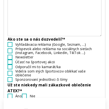
Ako ste sa o nás dozvedeli?*
Vyhľadávacia reklama (Google, Seznam, ...)
Príspevok alebo reklama na sociálnych sieťach
(Instagram, Facebook, LinkedIn, TikTok ...)
Newsletter
Účasť na športovej akcii
Odporučil mi to kamarát/ka
Videl/a som iných športovcov oblékať vaše
oblečenie
Sponzorovaní jednotlivci či tímy
Už ste niekedy mali zákazkové oblečenie
ATEX?*
Áno
Nie
Ste členom:*
Amatérskeho tímu
Profesionálneho tímu