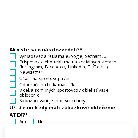
Ako ste sa o nás dozvedeli?*
Vyhľadávacia reklama (Google, Seznam, ...)
Príspevok alebo reklama na sociálnych sieťach
(Instagram, Facebook, LinkedIn, TikTok ...)
Newsletter
Účasť na športovej akcii
Odporučil mi to kamarát/ka
Videl/a som iných športovcov oblékať vaše
oblečenie
Sponzorovaní jednotlivci či tímy
Už ste niekedy mali zákazkové oblečenie
ATEX?*
Áno
Nie
Ste členom:*
Amatérskeho tímu
Profesionálneho tímu