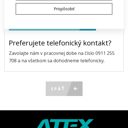
Odoslaním súhlasím so spracovaním
osobných
Prispôsobiť
údajov
na účely poskytnutia ponuky
ODOSLAŤ POŽIADAVKU
Preferujete telefonický kontakt?
Zavolajte nám v pracovnej dobe na číslo 0911 255
708 a na všetkom sa dohodneme telefonicky.
SPÄŤ