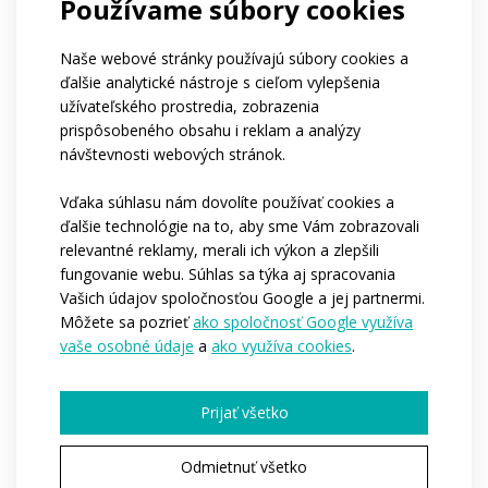
Používame súbory cookies
Firmy
Ničoho z vyššie uvedeného
Ak patríte do klubu, môžete nám napísať jeho
Naše webové stránky používajú súbory cookies a
názov?
ďalšie analytické nástroje s cieľom vylepšenia
Aký je približný počet osôb, pre ktoré by sme
užívateľského prostredia, zobrazenia
oblečenie vyrábali?*
prispôsobeného obsahu i reklam a analýzy
1-4
5-10
11-50
viac ako 50
návštevnosti webových stránok.
stovky kusov
Kedy by ste potrebovali, aby sme začali s
Vďaka súhlasu nám dovolíte používať cookies a
výrobou?*
ďalšie technológie na to, aby sme Vám zobrazovali
Ihneď
Počas nasledujúcich 3-6 mesiacov
relevantné reklamy, merali ich výkon a zlepšili
Zatíaľ nemám predstavu
fungovanie webu. Súhlas sa týka aj spracovania
Chcete nám povedať ďalšie podrobnosti?
Vašich údajov spoločnosťou Google a jej partnermi.
Môžete sa pozrieť
ako spoločnosť Google využíva
vaše osobné údaje
a
ako využíva cookies
.
Prijať všetko
Odmietnuť všetko
Pole označené * je povinné.