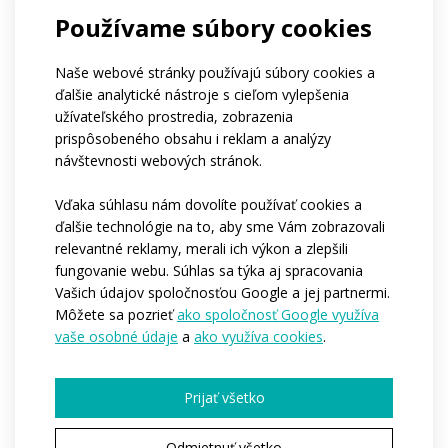
Ste členom:*
Používame súbory cookies
Amatérskeho tímu
Profesionálneho tímu
Firmy
Ničoho z vyššie uvedeného
Naše webové stránky používajú súbory cookies a
Ak patríte do klubu, môžete nám napísať jeho
ďalšie analytické nástroje s cieľom vylepšenia
názov?
Aký je približný počet osôb, pre ktoré by sme
užívateľského prostredia, zobrazenia
oblečenie vyrábali?*
prispôsobeného obsahu i reklam a analýzy
návštevnosti webových stránok.
1-4
5-10
11-50
viac ako 50
stovky kusov
Kedy by ste potrebovali, aby sme začali s
Vďaka súhlasu nám dovolíte používať cookies a
výrobou?*
ďalšie technológie na to, aby sme Vám zobrazovali
relevantné reklamy, merali ich výkon a zlepšili
Ihneď
Počas nasledujúcich 3-6 mesiacov
Zatíaľ nemám predstavu
fungovanie webu. Súhlas sa týka aj spracovania
Chcete nám povedať ďalšie podrobnosti?
Vašich údajov spoločnosťou Google a jej partnermi.
Môžete sa pozrieť
ako spoločnosť Google využíva
vaše osobné údaje
a
ako využíva cookies
.
Prijať všetko
Odmietnuť všetko