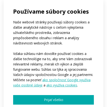
ATEX?*
Áno
Nie
Používame súbory cookies
Ste členom:*
Amatérskeho tímu
Profesionálneho tímu
Firmy
Ničoho z vyššie uvedeného
Naše webové stránky používajú súbory cookies a
ďalšie analytické nástroje s cieľom vylepšenia
Ak patríte do klubu, môžete nám napísať jeho
užívateľského prostredia, zobrazenia
názov?
Aký je približný počet osôb, pre ktoré by sme
prispôsobeného obsahu i reklam a analýzy
oblečenie vyrábali?*
návštevnosti webových stránok.
1-4
5-10
11-50
viac ako 50
stovky kusov
Vďaka súhlasu nám dovolíte používať cookies a
Kedy by ste potrebovali, aby sme začali s
ďalšie technológie na to, aby sme Vám zobrazovali
výrobou?*
relevantné reklamy, merali ich výkon a zlepšili
Ihneď
Počas nasledujúcich 3-6 mesiacov
fungovanie webu. Súhlas sa týka aj spracovania
Zatíaľ nemám predstavu
Vašich údajov spoločnosťou Google a jej partnermi.
Chcete nám povedať ďalšie podrobnosti?
Môžete sa pozrieť
ako spoločnosť Google využíva
vaše osobné údaje
a
ako využíva cookies
.
Prijať všetko