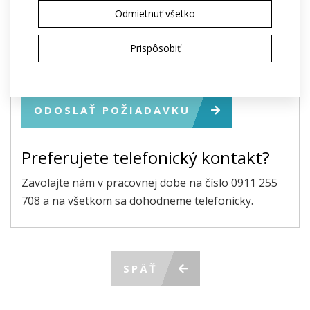
Odmietnuť všetko
Prispôsobiť
Pole označené * je povinné.
Odoslaním súhlasím so spracovaním
osobných
údajov
na účely poskytnutia ponuky
ODOSLAŤ POŽIADAVKU
Preferujete telefonický kontakt?
Zavolajte nám v pracovnej dobe na číslo 0911 255
708 a na všetkom sa dohodneme telefonicky.
SPÄŤ