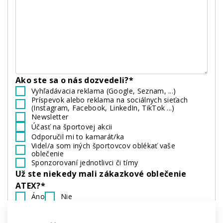
Ako ste sa o nás dozvedeli?*
Vyhľadávacia reklama (Google, Seznam, ...)
Príspevok alebo reklama na sociálnych sieťach
(Instagram, Facebook, LinkedIn, TikTok ...)
Newsletter
Účasť na športovej akcii
Odporučil mi to kamarát/ka
Videl/a som iných športovcov oblékať vaše
oblečenie
Sponzorovaní jednotlivci či tímy
Už ste niekedy mali zákazkové oblečenie
ATEX?*
Áno
Nie
Ste členom:*
Amatérskeho tímu
Profesionálneho tímu