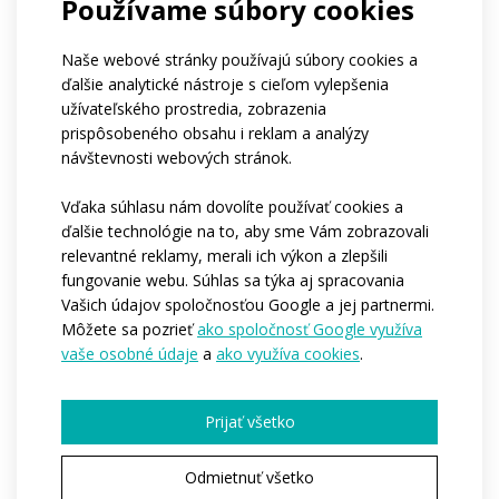
Používame súbory cookies
Firmy
Ničoho z vyššie uvedeného
Ak patríte do klubu, môžete nám napísať jeho
Naše webové stránky používajú súbory cookies a
názov?
ďalšie analytické nástroje s cieľom vylepšenia
Aký je približný počet osôb, pre ktoré by sme
užívateľského prostredia, zobrazenia
oblečenie vyrábali?*
prispôsobeného obsahu i reklam a analýzy
1-4
5-10
11-50
viac ako 50
návštevnosti webových stránok.
stovky kusov
Kedy by ste potrebovali, aby sme začali s
Vďaka súhlasu nám dovolíte používať cookies a
výrobou?*
ďalšie technológie na to, aby sme Vám zobrazovali
Ihneď
Počas nasledujúcich 3-6 mesiacov
relevantné reklamy, merali ich výkon a zlepšili
Zatíaľ nemám predstavu
fungovanie webu. Súhlas sa týka aj spracovania
Chcete nám povedať ďalšie podrobnosti?
Vašich údajov spoločnosťou Google a jej partnermi.
Môžete sa pozrieť
ako spoločnosť Google využíva
vaše osobné údaje
a
ako využíva cookies
.
Prijať všetko
Odmietnuť všetko
Pole označené * je povinné.