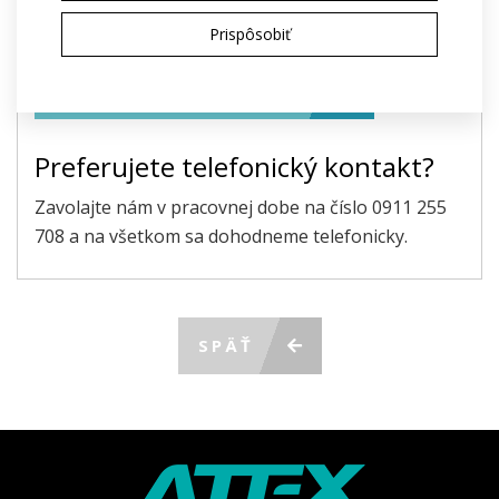
Odoslaním súhlasím so spracovaním
osobných
Prispôsobiť
údajov
na účely poskytnutia ponuky
ODOSLAŤ POŽIADAVKU
Preferujete telefonický kontakt?
Zavolajte nám v pracovnej dobe na číslo 0911 255
708 a na všetkom sa dohodneme telefonicky.
SPÄŤ