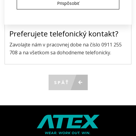
údajov
na účely poskytnutia ponuky
Prispôsobiť
ODOSLAŤ POŽIADAVKU
Preferujete telefonický kontakt?
Zavolajte nám v pracovnej dobe na číslo 0911 255
708 a na všetkom sa dohodneme telefonicky.
SPÄŤ