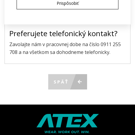
údajov
na účely poskytnutia ponuky
Prispôsobiť
ODOSLAŤ POŽIADAVKU
Preferujete telefonický kontakt?
Zavolajte nám v pracovnej dobe na číslo 0911 255
708 a na všetkom sa dohodneme telefonicky.
SPÄŤ