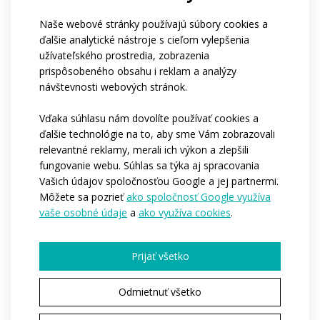
Ak patríte do klubu, môžete nám napísať jeho
názov?
Naše webové stránky používajú súbory cookies a
Aký je približný počet osôb, pre ktoré by sme
ďalšie analytické nástroje s cieľom vylepšenia
oblečenie vyrábali?*
užívateľského prostredia, zobrazenia
1-4
5-10
11-50
viac ako 50
prispôsobeného obsahu i reklam a analýzy
stovky kusov
návštevnosti webových stránok.
Kedy by ste potrebovali, aby sme začali s
výrobou?*
Vďaka súhlasu nám dovolíte používať cookies a
Ihneď
Počas nasledujúcich 3-6 mesiacov
ďalšie technológie na to, aby sme Vám zobrazovali
Zatíaľ nemám predstavu
relevantné reklamy, merali ich výkon a zlepšili
Chcete nám povedať ďalšie podrobnosti?
fungovanie webu. Súhlas sa týka aj spracovania
Vašich údajov spoločnosťou Google a jej partnermi.
Môžete sa pozrieť
ako spoločnosť Google využíva
vaše osobné údaje
a
ako využíva cookies
.
Prijať všetko
Odmietnuť všetko
Pole označené * je povinné.
Odoslaním súhlasím so spracovaním
osobných