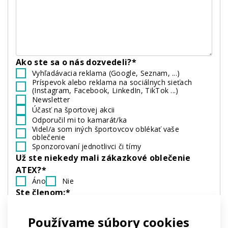
Ako ste sa o nás dozvedeli?*
Vyhľadávacia reklama (Google, Seznam, ...)
Príspevok alebo reklama na sociálnych sieťach
(Instagram, Facebook, LinkedIn, TikTok ...)
Newsletter
Účasť na športovej akcii
Odporučil mi to kamarát/ka
Videl/a som iných športovcov oblékať vaše
oblečenie
Sponzorovaní jednotlivci či tímy
Už ste niekedy mali zákazkové oblečenie
ATEX?*
Áno
Nie
Ste členom:*
Amatérskeho tímu
Profesionálneho tímu
Firmy
Ničoho z vyššie uvedeného
Používame súbory cookies