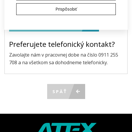
Odoslaním súhlasím so spracovaním
osobných
Prispôsobiť
údajov
na účely poskytnutia ponuky
ODOSLAŤ POŽIADAVKU
Preferujete telefonický kontakt?
Zavolajte nám v pracovnej dobe na číslo 0911 255
708 a na všetkom sa dohodneme telefonicky.
SPÄŤ