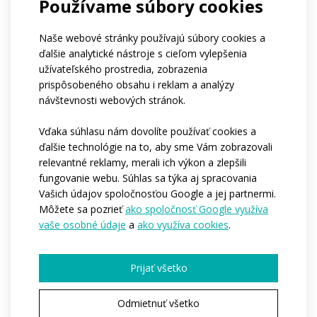
Používame súbory cookies
Firmy
Ničoho z vyššie uvedeného
Ak patríte do klubu, môžete nám napísať jeho
Naše webové stránky používajú súbory cookies a
názov?
ďalšie analytické nástroje s cieľom vylepšenia
Aký je približný počet osôb, pre ktoré by sme
užívateľského prostredia, zobrazenia
oblečenie vyrábali?*
prispôsobeného obsahu i reklam a analýzy
1-4
5-10
11-50
viac ako 50
návštevnosti webových stránok.
stovky kusov
Kedy by ste potrebovali, aby sme začali s
Vďaka súhlasu nám dovolíte používať cookies a
výrobou?*
ďalšie technológie na to, aby sme Vám zobrazovali
Ihneď
Počas nasledujúcich 3-6 mesiacov
relevantné reklamy, merali ich výkon a zlepšili
Zatíaľ nemám predstavu
fungovanie webu. Súhlas sa týka aj spracovania
Chcete nám povedať ďalšie podrobnosti?
Vašich údajov spoločnosťou Google a jej partnermi.
Môžete sa pozrieť
ako spoločnosť Google využíva
vaše osobné údaje
a
ako využíva cookies
.
Prijať všetko
Odmietnuť všetko
Pole označené * je povinné.