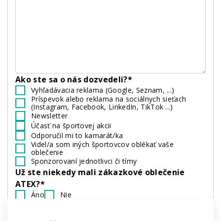
Ako ste sa o nás dozvedeli?*
Vyhľadávacia reklama (Google, Seznam, ...)
Príspevok alebo reklama na sociálnych sieťach
(Instagram, Facebook, LinkedIn, TikTok ...)
Newsletter
Účasť na športovej akcii
Odporučil mi to kamarát/ka
Videl/a som iných športovcov oblékať vaše
oblečenie
Sponzorovaní jednotlivci či tímy
Už ste niekedy mali zákazkové oblečenie
ATEX?*
Áno
Nie
Ste členom:*
Amatérskeho tímu
Profesionálneho tímu