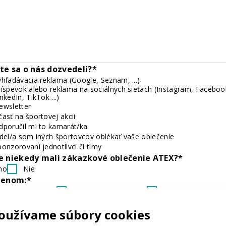
te sa o nás dozvedeli?*
yhľadávacia reklama (Google, Seznam, ...)
ríspevok alebo reklama na sociálnych sieťach (Instagram, Faceboo
nkedIn, TikTok ...)
ewsletter
časť na športovej akcii
dporučil mi to kamarát/ka
idel/a som iných športovcov oblékať vaše oblečenie
ponzorovaní jednotlivci či tímy
e niekedy mali zákazkové oblečenie ATEX?*
no
Nie
lenom:*
matérskeho tímu
Profesionálneho tímu
Firmy
ičoho z vyššie uvedeného
oužívame súbory cookies
patríte do klubu, môžete nám napísať jeho názov?