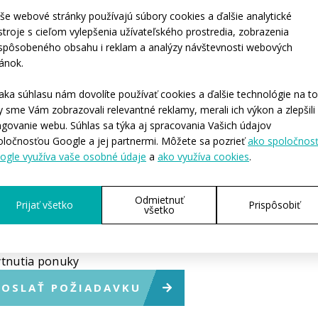
e približný počet osôb, pre ktoré by sme oblečenie
še webové stránky používajú súbory cookies a ďalšie analytické
ali?*
stroje s cieľom vylepšenia užívateľského prostredia, zobrazenia
-4
5-10
11-50
viac ako 50
stovky kusov
ispôsobeného obsahu i reklam a analýzy návštevnosti webových
by ste potrebovali, aby sme začali s výrobou?*
ránok.
hneď
Počas nasledujúcich 3-6 mesiacov
Zatíaľ nemám pre
ete nám povedať ďalšie podrobnosti?
aka súhlasu nám dovolíte používať cookies a ďalšie technológie na to
y sme Vám zobrazovali relevantné reklamy, merali ich výkon a zlepšili
ngovanie webu. Súhlas sa týka aj spracovania Vašich údajov
oločnosťou Google a jej partnermi. Môžete sa pozrieť
ako spoločnos
ogle využíva vaše osobné údaje
a
ako využíva cookies
.
Odmietnuť
Prijať všetko
Prispôsobiť
všetko
načené * je povinné.
aním súhlasím so spracovaním
osobných údajov
na účely
tnutia ponuky
OSLAŤ POŽIADAVKU