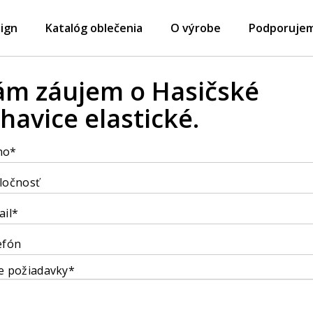
ign
Katalóg oblečenia
O výrobe
Podporuje
m záujem o Hasičské
havice elastické.
no*
ločnosť
ail*
efón
e požiadavky*