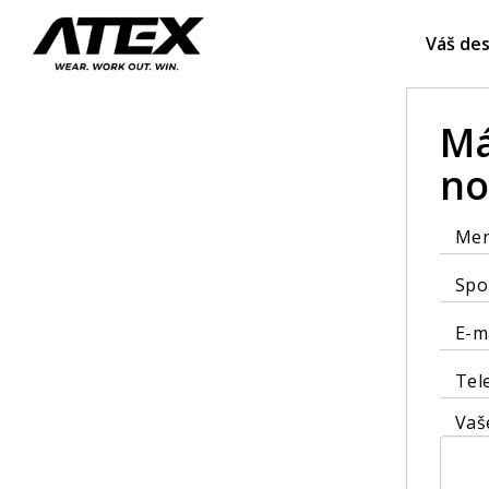
Váš des
Má
no
Me
Spo
E-m
Tel
Vaš