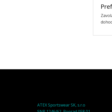
Pref
Zavol
dohod
ATEX Sportswear SK, s.r.o
SNP 1246/62, Poprad 058 01