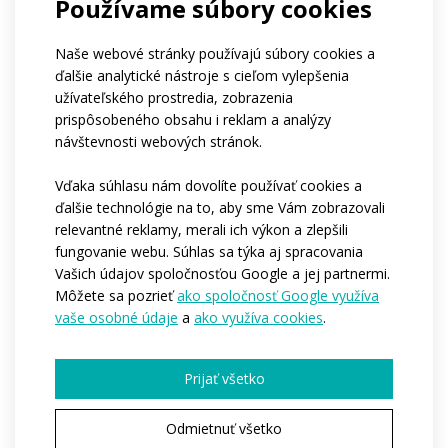
Používame súbory cookies
Firmy
Ničoho z vyššie uvedeného
Ak patríte do klubu, môžete nám napísať jeho
Naše webové stránky používajú súbory cookies a
názov?
ďalšie analytické nástroje s cieľom vylepšenia
Aký je približný počet osôb, pre ktoré by sme
užívateľského prostredia, zobrazenia
oblečenie vyrábali?*
prispôsobeného obsahu i reklam a analýzy
1-4
5-10
11-50
viac ako 50
návštevnosti webových stránok.
stovky kusov
Kedy by ste potrebovali, aby sme začali s
Vďaka súhlasu nám dovolíte používať cookies a
výrobou?*
ďalšie technológie na to, aby sme Vám zobrazovali
Ihneď
Počas nasledujúcich 3-6 mesiacov
relevantné reklamy, merali ich výkon a zlepšili
Zatíaľ nemám predstavu
fungovanie webu. Súhlas sa týka aj spracovania
Chcete nám povedať ďalšie podrobnosti?
Vašich údajov spoločnosťou Google a jej partnermi.
Môžete sa pozrieť
ako spoločnosť Google využíva
vaše osobné údaje
a
ako využíva cookies
.
Prijať všetko
Odmietnuť všetko
Pole označené * je povinné.