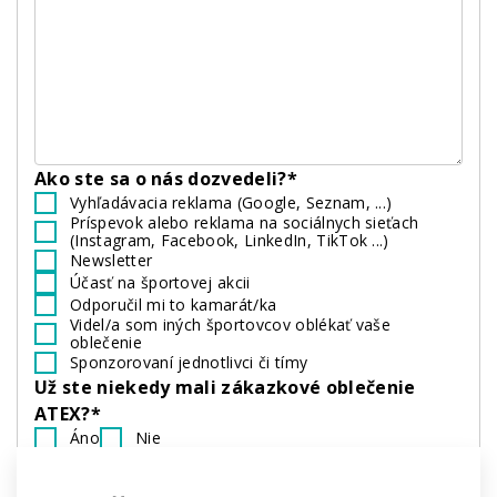
Ako ste sa o nás dozvedeli?*
Vyhľadávacia reklama (Google, Seznam, ...)
Príspevok alebo reklama na sociálnych sieťach
(Instagram, Facebook, LinkedIn, TikTok ...)
Newsletter
Účasť na športovej akcii
Odporučil mi to kamarát/ka
Videl/a som iných športovcov oblékať vaše
oblečenie
Sponzorovaní jednotlivci či tímy
Už ste niekedy mali zákazkové oblečenie
ATEX?*
Áno
Nie
Ste členom:*
Amatérskeho tímu
Profesionálneho tímu