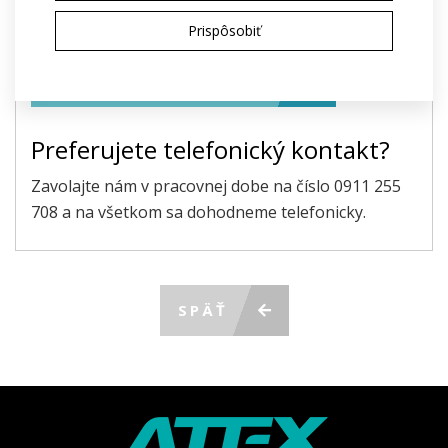
Odoslaním súhlasím so spracovaním
osobných
Prispôsobiť
údajov
na účely poskytnutia ponuky
ODOSLAŤ POŽIADAVKU
Preferujete telefonický kontakt?
Zavolajte nám v pracovnej dobe na číslo 0911 255
708 a na všetkom sa dohodneme telefonicky.
SPÄŤ