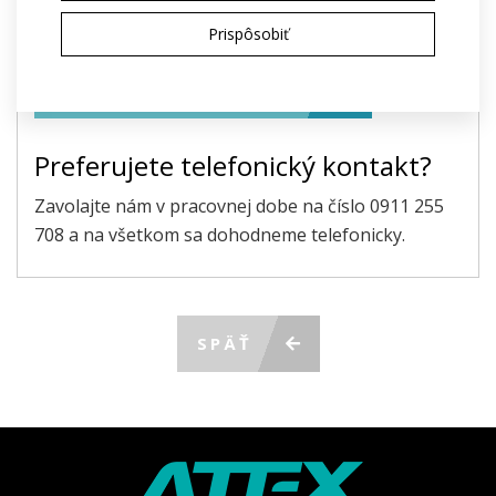
Odoslaním súhlasím so spracovaním
osobných
Prispôsobiť
údajov
na účely poskytnutia ponuky
ODOSLAŤ POŽIADAVKU
Preferujete telefonický kontakt?
Zavolajte nám v pracovnej dobe na číslo 0911 255
708 a na všetkom sa dohodneme telefonicky.
SPÄŤ