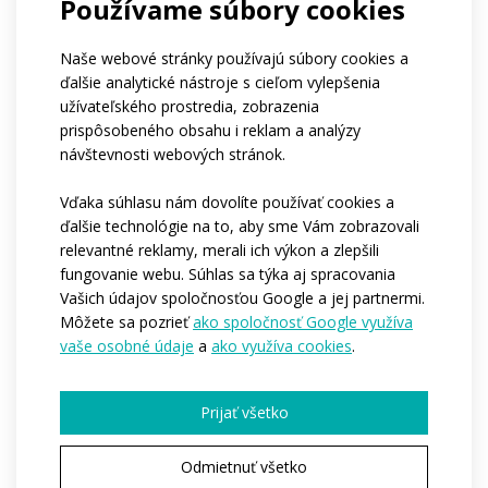
Používame súbory cookies
Firmy
Ničoho z vyššie uvedeného
Ak patríte do klubu, môžete nám napísať jeho
Naše webové stránky používajú súbory cookies a
názov?
ďalšie analytické nástroje s cieľom vylepšenia
Aký je približný počet osôb, pre ktoré by sme
užívateľského prostredia, zobrazenia
oblečenie vyrábali?*
prispôsobeného obsahu i reklam a analýzy
1-4
5-10
11-50
viac ako 50
návštevnosti webových stránok.
stovky kusov
Kedy by ste potrebovali, aby sme začali s
Vďaka súhlasu nám dovolíte používať cookies a
výrobou?*
ďalšie technológie na to, aby sme Vám zobrazovali
Ihneď
Počas nasledujúcich 3-6 mesiacov
relevantné reklamy, merali ich výkon a zlepšili
Zatíaľ nemám predstavu
fungovanie webu. Súhlas sa týka aj spracovania
Chcete nám povedať ďalšie podrobnosti?
Vašich údajov spoločnosťou Google a jej partnermi.
Môžete sa pozrieť
ako spoločnosť Google využíva
vaše osobné údaje
a
ako využíva cookies
.
Prijať všetko
Odmietnuť všetko
Pole označené * je povinné.