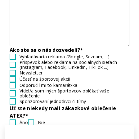
Ako ste sa o nás dozvedeli?*
Vyhľadávacia reklama (Google, Seznam, ...)
Príspevok alebo reklama na sociálnych sieťach
(Instagram, Facebook, LinkedIn, TikTok ...)
Newsletter
Účasť na športovej akcii
Odporučil mi to kamarát/ka
Videl/a som iných športovcov oblékať vaše
oblečenie
Sponzorovaní jednotlivci či tímy
Už ste niekedy mali zákazkové oblečenie
ATEX?*
Áno
Nie
Ste členom:*
Amatérskeho tímu
Profesionálneho tímu