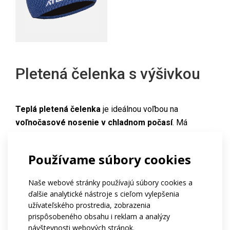
Pletená čelenka s výšivkou
Teplá pletená čelenka
je ideálnou voľbou na
voľnočasové nosenie v chladnom počasí
. Má
jednoduchý funkčný strih
a je
podšitá pre väčší
tepelný komfort
v oblasti čela a uší.
Používame súbory cookies
Je vyrobená z
akrylovej priadze
, ktorá je mäkká,
hrejivá a dobre drží tvar. Podšívka je vyrobená z
Naše webové stránky používajú súbory cookies a
ďalšie analytické nástroje s cieľom vylepšenia
FLEECE
-
veľmi príjemného, mäkkého a teplého
užívateľského prostredia, zobrazenia
materiálu s
obojstrannými pórmi, ktorý poskytuje
prispôsobeného obsahu i reklam a analýzy
príjemnú izoláciu.
návštevnosti webových stránok.