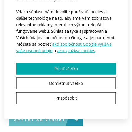
V štandardnej verzii je čelenka doplnená
výšivkou o
Vďaka súhlasu nám dovolíte používať cookies a
veľkosti 8 cm²
na prednej strane.
Dodatočná výšivka
ďalšie technológie na to, aby sme Vám zobrazovali
za príplatok.
relevantné reklamy, merali ich výkon a zlepšili
fungovanie webu. Súhlas sa týka aj spracovania
Minimálne množstvo je 50 kusov.
Vašich údajov spoločnosťou Google a jej partnermi.
Dodacia lehota: 8 týždňov.
Môžete sa pozrieť
ako spoločnosť Google využíva
vaše osobné údaje
a
ako využíva cookies
.
Kód:
at976.01
Materiál:
Akryl
Prijať všetko
Fleece
Varianty:
Unisex
Odmietnuť všetko
Veľkosti dospelí:
S-M / L-XL
Prispôsobiť
SPÝTAŤ SA VÝROBY