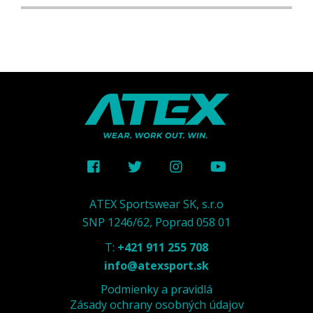
ATEX Sportswear SK, s.r.o
SNP 1246/62, Poprad 058 01
T:
+421 911 255 708
info@atexsport.sk
Podmienky a pravidlá
Zásady ochrany osobných údajov