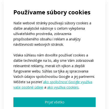
Používame súbory cookies
Naše webové stránky používajú súbory cookies a
ďalšie analytické nástroje s cieľom vylepšenia
užívateľského prostredia, zobrazenia
prispôsobeného obsahu i reklam a analýzy
návštevnosti webových stránok.
Vďaka súhlasu nám dovolíte používať cookies a
ďalšie technológie na to, aby sme Vám zobrazovali
relevantné reklamy, merali ich výkon a zlepšili
fungovanie webu. Súhlas sa týka aj spracovania
Vašich údajov spoločnosťou Google a jej partnermi.
Môžete sa pozrieť
ako spoločnosť Google využíva
Zaujala Vás naše nabídka?
vaše osobné údaje
a
ako využíva cookies
.
Jméno*
Prijať všetko