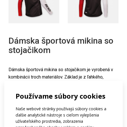
Dámska športová mikina so
stojačikom
Dámska športová mikina so stojačikom je vyrobená v
kombinácii troch materiálov. Základ je z ľahkého,
príjemného, rýchloschnúceho materiálu Dryclim, vložky
v podpazuší sú z materiálu Mesh pre zvýšenú
Používame súbory cookies
priedušnosť, pružnosť a pohodlie pri nosení, rukávová
časť s otvorom na palec je z mäkkého materiálu
Naše webové stránky používajú súbory cookies a
Asteria. Mikina má priliehavý, priliehavý strih, zips po
ďalšie analytické nástroje s cieľom vylepšenia
užívateľského prostredia, zobrazenia
celej dĺžke s krytkou na prednej strane, zaujímavo