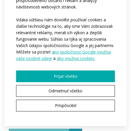
prispôsobeného obsahu i reklam a analýzy
riešený stojačik, dve vrecká na zips, dlhé, priliehavé
návštevnosti webových stránok.
raglánové rukávy ukončené otvorom na palec,
bezšvové, ľahké vložky v podpazuší, spodný okraj
Vďaka súhlasu nám dovolíte používať cookies a
mikiny bez gumy, ktorá sa na bokoch nevyťahuje.
ďalšie technológie na to, aby sme Vám zobrazovali
Reflexné prvky na požiadanie. Na požiadanie je možné
relevantné reklamy, merali ich výkon a zlepšili
fungovanie webu. Súhlas sa týka aj spracovania
túto mikinu vyrobiť aj v kombinácii rubaix + sieťovina +
Vašich údajov spoločnosťou Google a jej partnermi.
asteria. Vďaka použitým materiálom a plochým švom je
Môžete sa pozrieť
ako spoločnosť Google využíva
táto mikina vhodná do chladnejšieho počasia ako druhá
vaše osobné údaje
a
ako využíva cookies
.
vrstva a ako termoizolačná vrstva pod vesty a bundy z
membránových materiálov.
Prijať všetko
Kód:
at835
Odmietnuť všetko
Varianty:
Dámská
Prispôsobiť
Veľkosti dospelí:
XS / S / M / L / XL / XXL / 3XL