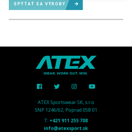
SPÝTAŤ SA VÝROBY
ATEX Sportswear SK, s.r.o
SNP 1246/62, Poprad 058 01
T:
+421 911 255 708
info@atexsport.sk