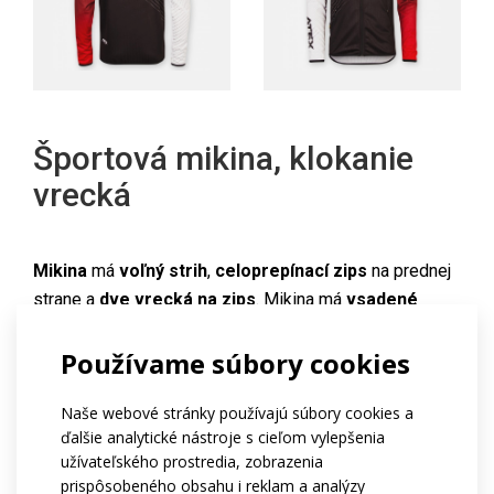
Športová mikina, klokanie
vrecká
Mikina
má
voľný strih
,
celoprepínací zips
na prednej
strane a
dve vrecká na zips
. Mikina má
vsadené
rukávy
,
priedušné vložky v podpazuší
a
elastické
Používame súbory cookies
manžety a spodný lem pre väčšie pohodlie pri pohybe.
Vyrobená je z kombinácie materiálov
DRYCLIM
a
Naše webové stránky používajú súbory cookies a
MESH
, základ tvorí
ľahký, pohodlný a rýchloschnúci
ďalšie analytické nástroje s cieľom vylepšenia
DRYCLIM
, zatiaľ čo
vložky v podpazuší
sú vyrobené z
užívateľského prostredia, zobrazenia
priedušného MESH
pre väčšiu pružnosť a pohodlie.
prispôsobeného obsahu i reklam a analýzy