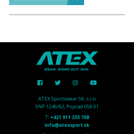
ATEX Sportswear SK, s.r.o
SNP 1246/62, Poprad 058 01
T:
+421 911 255 708
info@atexsport.sk